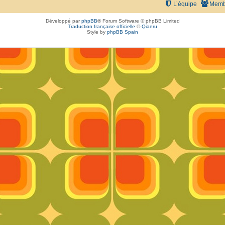
L’équipe
Memb
Développé par
phpBB
® Forum Software © phpBB Limited
Traduction française officielle
©
Qiaeru
Style by
phpBB Spain