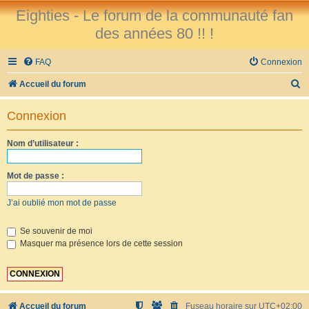
Eighties - Le forum de la communauté fan
des années 80 !! !
FAQ
Connexion
R
Accueil du forum
e
Connexion
c
h
Nom d’utilisateur :
e
r
Mot de passe :
c
J’ai oublié mon mot de passe
h
e
Se souvenir de moi
Masquer ma présence lors de cette session
r
Accueil du forum
Fuseau horaire sur
UTC+02:00