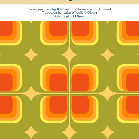
Développé par
phpBB
® Forum Software © phpBB Limited
Traduction française officielle
©
Qiaeru
Style by
phpBB Spain