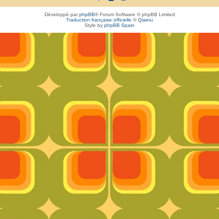
Développé par
phpBB
® Forum Software © phpBB Limited
Traduction française officielle
©
Qiaeru
Style by
phpBB Spain