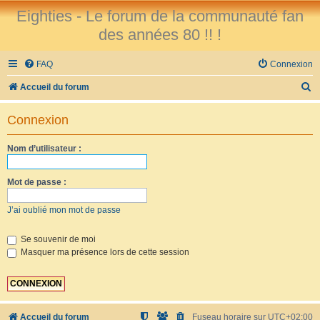
Eighties - Le forum de la communauté fan
des années 80 !! !
FAQ
Connexion
R
Accueil du forum
e
Connexion
c
h
Nom d’utilisateur :
e
r
Mot de passe :
c
J’ai oublié mon mot de passe
h
e
Se souvenir de moi
Masquer ma présence lors de cette session
r
Accueil du forum
Fuseau horaire sur
UTC+02:00