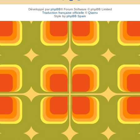
Développé par
phpBB
® Forum Software © phpBB Limited
Traduction française officielle
©
Qiaeru
Style by
phpBB Spain