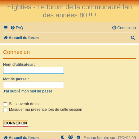
Eighties - Le forum de la communauté fan
des années 80 !! !
FAQ
Connexion
R
Accueil du forum
e
Connexion
c
h
Nom d’utilisateur :
e
r
Mot de passe :
c
J’ai oublié mon mot de passe
h
e
Se souvenir de moi
Masquer ma présence lors de cette session
r
Accueil du forum
Fuseau horaire sur
UTC+02:00