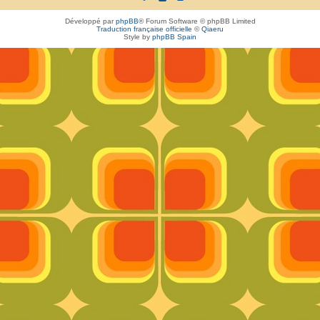
Développé par
phpBB
® Forum Software © phpBB Limited
Traduction française officielle
©
Qiaeru
Style by
phpBB Spain