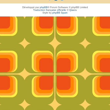
Développé par
phpBB
® Forum Software © phpBB Limited
Traduction française officielle
©
Qiaeru
Style by
phpBB Spain