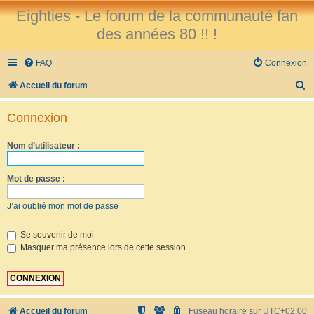
Eighties - Le forum de la communauté fan
des années 80 !! !
FAQ
Connexion
R
Accueil du forum
e
Connexion
c
h
Nom d’utilisateur :
e
r
Mot de passe :
c
J’ai oublié mon mot de passe
h
e
Se souvenir de moi
Masquer ma présence lors de cette session
r
Accueil du forum
Fuseau horaire sur
UTC+02:00