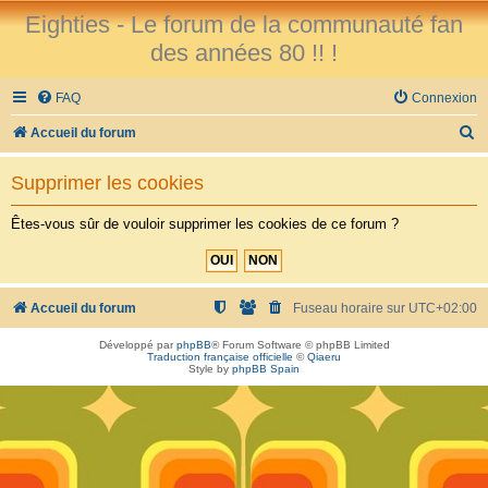
Eighties - Le forum de la communauté fan
des années 80 !! !
FAQ
Connexion
R
Accueil du forum
e
Supprimer les cookies
c
h
Êtes-vous sûr de vouloir supprimer les cookies de ce forum ?
e
r
c
Accueil du forum
Fuseau horaire sur
UTC+02:00
h
Développé par
phpBB
® Forum Software © phpBB Limited
Traduction française officielle
©
Qiaeru
e
Style by
phpBB Spain
r