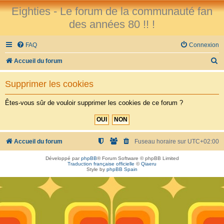
Eighties - Le forum de la communauté fan
des années 80 !! !
FAQ
Connexion
R
Accueil du forum
e
Supprimer les cookies
c
h
Êtes-vous sûr de vouloir supprimer les cookies de ce forum ?
e
r
c
Accueil du forum
Fuseau horaire sur
UTC+02:00
h
Développé par
phpBB
® Forum Software © phpBB Limited
Traduction française officielle
©
Qiaeru
e
Style by
phpBB Spain
r