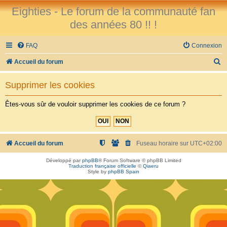
Eighties - Le forum de la communauté fan
des années 80 !! !
FAQ
Connexion
R
Accueil du forum
e
Supprimer les cookies
c
h
Êtes-vous sûr de vouloir supprimer les cookies de ce forum ?
e
r
c
Accueil du forum
Fuseau horaire sur
UTC+02:00
h
Développé par
phpBB
® Forum Software © phpBB Limited
Traduction française officielle
©
Qiaeru
e
Style by
phpBB Spain
r