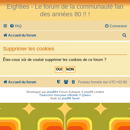
Eighties - Le forum de la communauté fan
des années 80 !! !
FAQ
Connexion
R
Accueil du forum
e
Supprimer les cookies
c
h
Êtes-vous sûr de vouloir supprimer les cookies de ce forum ?
e
r
c
Accueil du forum
Fuseau horaire sur
UTC+02:00
h
Développé par
phpBB
® Forum Software © phpBB Limited
Traduction française officielle
©
Qiaeru
e
Style by
phpBB Spain
r