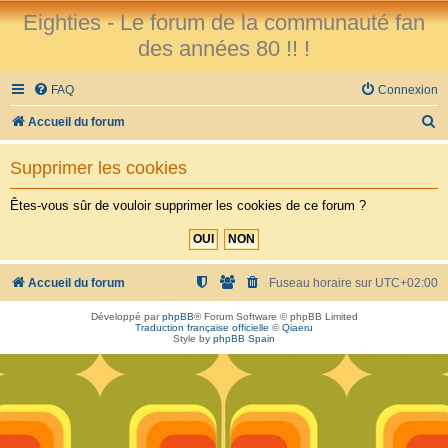
Eighties - Le forum de la communauté fan
des années 80 !! !
FAQ
Connexion
R
Accueil du forum
e
Supprimer les cookies
c
h
Êtes-vous sûr de vouloir supprimer les cookies de ce forum ?
e
r
c
Accueil du forum
Fuseau horaire sur
UTC+02:00
h
Développé par
phpBB
® Forum Software © phpBB Limited
Traduction française officielle
©
Qiaeru
e
Style by
phpBB Spain
r