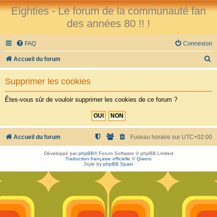
Eighties - Le forum de la communauté fan
des années 80 !! !
FAQ
Connexion
R
Accueil du forum
e
Supprimer les cookies
c
h
Êtes-vous sûr de vouloir supprimer les cookies de ce forum ?
e
r
c
Accueil du forum
Fuseau horaire sur
UTC+02:00
h
Développé par
phpBB
® Forum Software © phpBB Limited
Traduction française officielle
©
Qiaeru
e
Style by
phpBB Spain
r