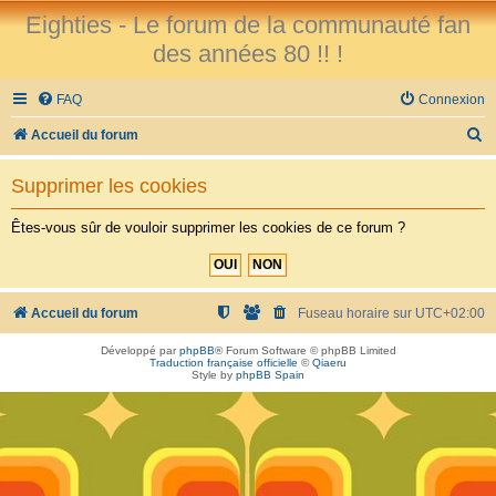
Eighties - Le forum de la communauté fan
des années 80 !! !
FAQ
Connexion
R
Accueil du forum
e
Supprimer les cookies
c
h
Êtes-vous sûr de vouloir supprimer les cookies de ce forum ?
e
r
c
Accueil du forum
Fuseau horaire sur
UTC+02:00
h
Développé par
phpBB
® Forum Software © phpBB Limited
Traduction française officielle
©
Qiaeru
e
Style by
phpBB Spain
r