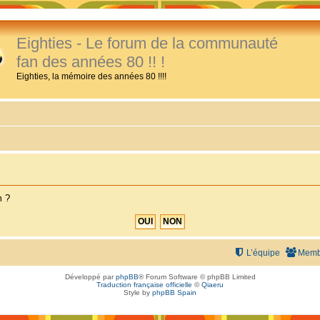
Eighties - Le forum de la communauté
fan des années 80 !! !
Eighties, la mémoire des années 80 !!!!
m ?
L’équipe
Memb
Développé par
phpBB
® Forum Software © phpBB Limited
Traduction française officielle
©
Qiaeru
Style by
phpBB Spain