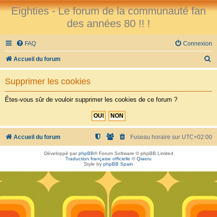
Eighties - Le forum de la communauté fan
des années 80 !! !
FAQ
Connexion
R
Accueil du forum
e
Supprimer les cookies
c
h
Êtes-vous sûr de vouloir supprimer les cookies de ce forum ?
e
r
c
Accueil du forum
Fuseau horaire sur
UTC+02:00
h
Développé par
phpBB
® Forum Software © phpBB Limited
Traduction française officielle
©
Qiaeru
e
Style by
phpBB Spain
r