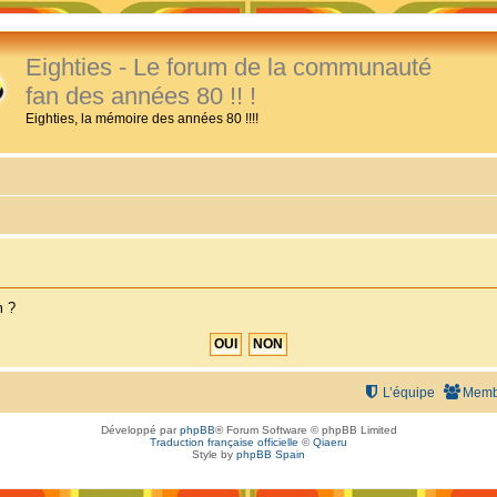
Eighties - Le forum de la communauté
fan des années 80 !! !
Eighties, la mémoire des années 80 !!!!
m ?
L’équipe
Memb
Développé par
phpBB
® Forum Software © phpBB Limited
Traduction française officielle
©
Qiaeru
Style by
phpBB Spain