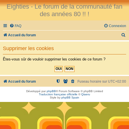
Eighties - Le forum de la communauté fan
des années 80 !! !
FAQ
Connexion
R
Accueil du forum
e
Supprimer les cookies
c
h
Êtes-vous sûr de vouloir supprimer les cookies de ce forum ?
e
r
c
Accueil du forum
Fuseau horaire sur
UTC+02:00
h
Développé par
phpBB
® Forum Software © phpBB Limited
Traduction française officielle
©
Qiaeru
e
Style by
phpBB Spain
r