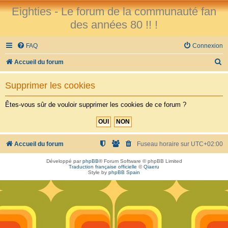
Eighties - Le forum de la communauté fan
des années 80 !! !
FAQ
Connexion
R
Accueil du forum
e
Supprimer les cookies
c
h
Êtes-vous sûr de vouloir supprimer les cookies de ce forum ?
e
r
c
Accueil du forum
Fuseau horaire sur
UTC+02:00
h
Développé par
phpBB
® Forum Software © phpBB Limited
Traduction française officielle
©
Qiaeru
e
Style by
phpBB Spain
r