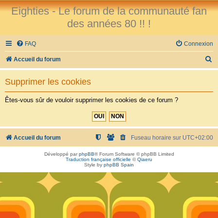
Eighties - Le forum de la communauté fan
des années 80 !! !
FAQ
Connexion
R
Accueil du forum
e
Supprimer les cookies
c
h
Êtes-vous sûr de vouloir supprimer les cookies de ce forum ?
e
r
c
Accueil du forum
Fuseau horaire sur
UTC+02:00
h
Développé par
phpBB
® Forum Software © phpBB Limited
Traduction française officielle
©
Qiaeru
e
Style by
phpBB Spain
r