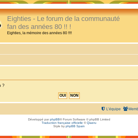
Eighties - Le forum de la communauté
fan des années 80 !! !
Eighties, la mémoire des années 80 !!!!
m ?
L’équipe
Memb
Développé par
phpBB
® Forum Software © phpBB Limited
Traduction française officielle
©
Qiaeru
Style by
phpBB Spain