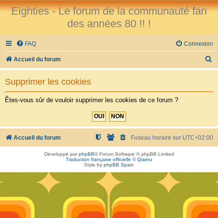
Eighties - Le forum de la communauté fan
des années 80 !! !
FAQ
Connexion
R
Accueil du forum
e
Supprimer les cookies
c
h
Êtes-vous sûr de vouloir supprimer les cookies de ce forum ?
e
r
c
Accueil du forum
Fuseau horaire sur
UTC+02:00
h
Développé par
phpBB
® Forum Software © phpBB Limited
Traduction française officielle
©
Qiaeru
e
Style by
phpBB Spain
r