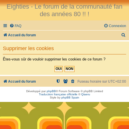
Eighties - Le forum de la communauté fan
des années 80 !! !
FAQ
Connexion
R
Accueil du forum
e
Supprimer les cookies
c
h
Êtes-vous sûr de vouloir supprimer les cookies de ce forum ?
e
r
c
Accueil du forum
Fuseau horaire sur
UTC+02:00
h
Développé par
phpBB
® Forum Software © phpBB Limited
Traduction française officielle
©
Qiaeru
e
Style by
phpBB Spain
r