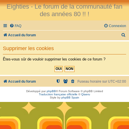
Eighties - Le forum de la communauté fan
des années 80 !! !
FAQ
Connexion
R
Accueil du forum
e
Supprimer les cookies
c
h
Êtes-vous sûr de vouloir supprimer les cookies de ce forum ?
e
r
c
Accueil du forum
Fuseau horaire sur
UTC+02:00
h
Développé par
phpBB
® Forum Software © phpBB Limited
Traduction française officielle
©
Qiaeru
e
Style by
phpBB Spain
r