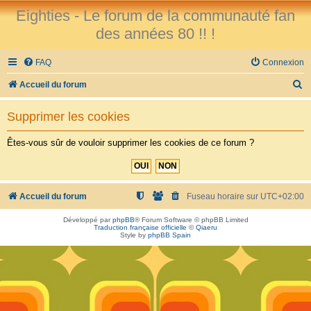
Eighties - Le forum de la communauté fan
des années 80 !! !
FAQ
Connexion
R
Accueil du forum
e
Supprimer les cookies
c
h
Êtes-vous sûr de vouloir supprimer les cookies de ce forum ?
e
r
c
Accueil du forum
Fuseau horaire sur
UTC+02:00
h
Développé par
phpBB
® Forum Software © phpBB Limited
Traduction française officielle
©
Qiaeru
e
Style by
phpBB Spain
r