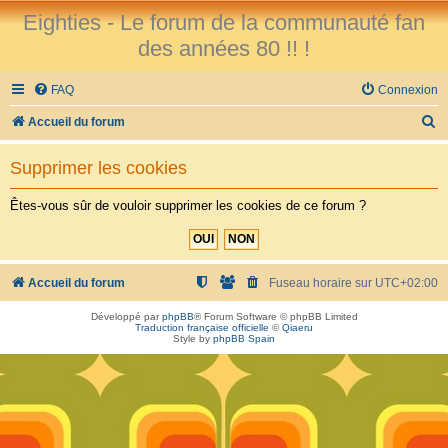
Eighties - Le forum de la communauté fan
des années 80 !! !
FAQ
Connexion
R
Accueil du forum
e
Supprimer les cookies
c
h
Êtes-vous sûr de vouloir supprimer les cookies de ce forum ?
e
r
c
Accueil du forum
Fuseau horaire sur
UTC+02:00
h
Développé par
phpBB
® Forum Software © phpBB Limited
Traduction française officielle
©
Qiaeru
e
Style by
phpBB Spain
r