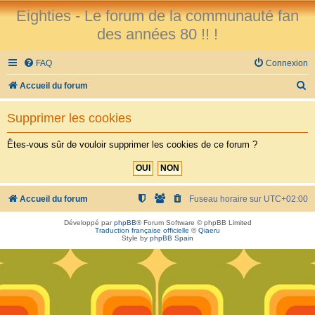
Eighties - Le forum de la communauté fan
des années 80 !! !
FAQ
Connexion
R
Accueil du forum
e
Supprimer les cookies
c
h
Êtes-vous sûr de vouloir supprimer les cookies de ce forum ?
e
r
c
Accueil du forum
Fuseau horaire sur
UTC+02:00
h
Développé par
phpBB
® Forum Software © phpBB Limited
Traduction française officielle
©
Qiaeru
e
Style by
phpBB Spain
r