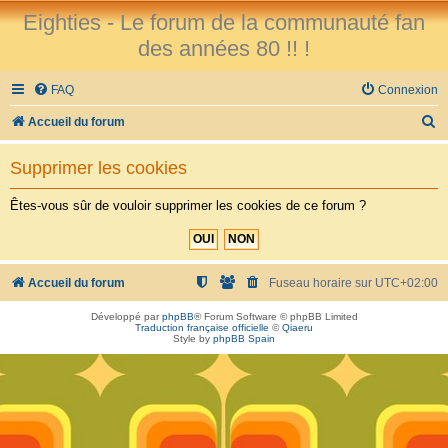
Eighties - Le forum de la communauté fan
des années 80 !! !
FAQ
Connexion
R
Accueil du forum
e
Supprimer les cookies
c
h
Êtes-vous sûr de vouloir supprimer les cookies de ce forum ?
e
r
c
Accueil du forum
Fuseau horaire sur
UTC+02:00
h
Développé par
phpBB
® Forum Software © phpBB Limited
Traduction française officielle
©
Qiaeru
e
Style by
phpBB Spain
r