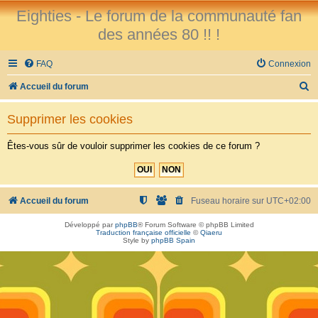
Eighties - Le forum de la communauté fan
des années 80 !! !
FAQ
Connexion
R
Accueil du forum
e
Supprimer les cookies
c
h
Êtes-vous sûr de vouloir supprimer les cookies de ce forum ?
e
r
c
Accueil du forum
Fuseau horaire sur
UTC+02:00
h
Développé par
phpBB
® Forum Software © phpBB Limited
Traduction française officielle
©
Qiaeru
e
Style by
phpBB Spain
r