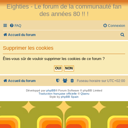
Eighties - Le forum de la communauté fan
des années 80 !! !
FAQ
Connexion
R
Accueil du forum
e
Supprimer les cookies
c
h
Êtes-vous sûr de vouloir supprimer les cookies de ce forum ?
e
r
c
Accueil du forum
Fuseau horaire sur
UTC+02:00
h
Développé par
phpBB
® Forum Software © phpBB Limited
Traduction française officielle
©
Qiaeru
e
Style by
phpBB Spain
r