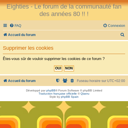
Eighties - Le forum de la communauté fan
des années 80 !! !
FAQ
Connexion
R
Accueil du forum
e
Supprimer les cookies
c
h
Êtes-vous sûr de vouloir supprimer les cookies de ce forum ?
e
r
c
Accueil du forum
Fuseau horaire sur
UTC+02:00
h
Développé par
phpBB
® Forum Software © phpBB Limited
Traduction française officielle
©
Qiaeru
e
Style by
phpBB Spain
r