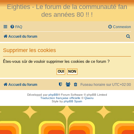
Eighties - Le forum de la communauté fan
des années 80 !! !
FAQ
Connexion
R
Accueil du forum
e
Supprimer les cookies
c
h
Êtes-vous sûr de vouloir supprimer les cookies de ce forum ?
e
r
c
Accueil du forum
Fuseau horaire sur
UTC+02:00
h
Développé par
phpBB
® Forum Software © phpBB Limited
Traduction française officielle
©
Qiaeru
e
Style by
phpBB Spain
r