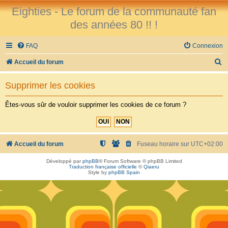
Eighties - Le forum de la communauté fan
des années 80 !! !
FAQ
Connexion
R
Accueil du forum
e
Supprimer les cookies
c
h
Êtes-vous sûr de vouloir supprimer les cookies de ce forum ?
e
r
c
Accueil du forum
Fuseau horaire sur
UTC+02:00
h
Développé par
phpBB
® Forum Software © phpBB Limited
Traduction française officielle
©
Qiaeru
e
Style by
phpBB Spain
r