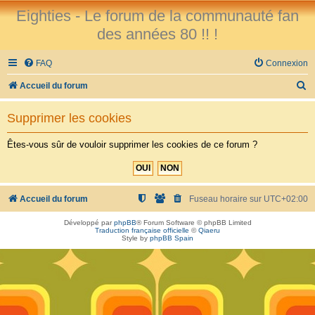
Eighties - Le forum de la communauté fan
des années 80 !! !
FAQ
Connexion
R
Accueil du forum
e
Supprimer les cookies
c
h
Êtes-vous sûr de vouloir supprimer les cookies de ce forum ?
e
r
c
Accueil du forum
Fuseau horaire sur
UTC+02:00
h
Développé par
phpBB
® Forum Software © phpBB Limited
Traduction française officielle
©
Qiaeru
e
Style by
phpBB Spain
r