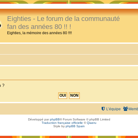
Eighties - Le forum de la communauté
fan des années 80 !! !
Eighties, la mémoire des années 80 !!!!
m ?
L’équipe
Memb
Développé par
phpBB
® Forum Software © phpBB Limited
Traduction française officielle
©
Qiaeru
Style by
phpBB Spain