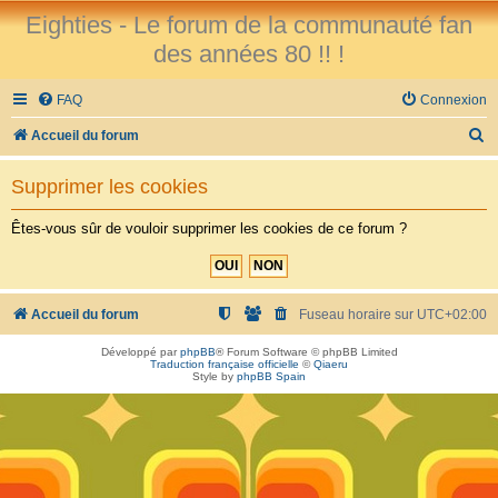
Eighties - Le forum de la communauté fan
des années 80 !! !
FAQ
Connexion
R
Accueil du forum
e
Supprimer les cookies
c
h
Êtes-vous sûr de vouloir supprimer les cookies de ce forum ?
e
r
c
Accueil du forum
Fuseau horaire sur
UTC+02:00
h
Développé par
phpBB
® Forum Software © phpBB Limited
Traduction française officielle
©
Qiaeru
e
Style by
phpBB Spain
r