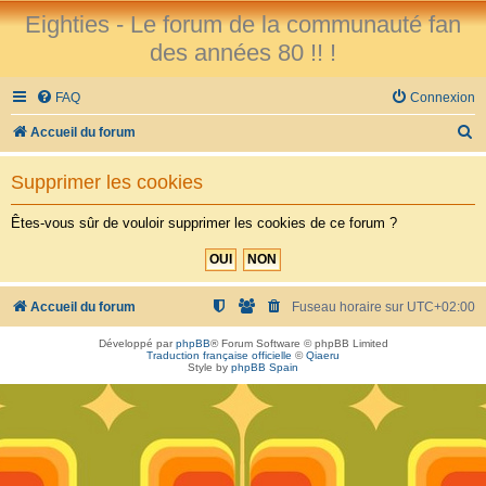
Eighties - Le forum de la communauté fan
des années 80 !! !
FAQ
Connexion
R
Accueil du forum
e
Supprimer les cookies
c
h
Êtes-vous sûr de vouloir supprimer les cookies de ce forum ?
e
r
c
Accueil du forum
Fuseau horaire sur
UTC+02:00
h
Développé par
phpBB
® Forum Software © phpBB Limited
Traduction française officielle
©
Qiaeru
e
Style by
phpBB Spain
r