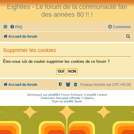
Eighties - Le forum de la communauté fan
des années 80 !! !
FAQ
Connexion
R
Accueil du forum
e
Supprimer les cookies
c
h
Êtes-vous sûr de vouloir supprimer les cookies de ce forum ?
e
r
c
Accueil du forum
Fuseau horaire sur
UTC+02:00
h
Développé par
phpBB
® Forum Software © phpBB Limited
Traduction française officielle
©
Qiaeru
e
Style by
phpBB Spain
r