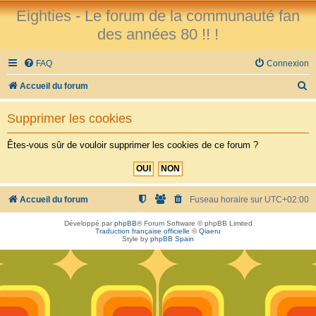
Eighties - Le forum de la communauté fan
des années 80 !! !
FAQ
Connexion
R
Accueil du forum
e
Supprimer les cookies
c
h
Êtes-vous sûr de vouloir supprimer les cookies de ce forum ?
e
r
c
Accueil du forum
Fuseau horaire sur
UTC+02:00
h
Développé par
phpBB
® Forum Software © phpBB Limited
Traduction française officielle
©
Qiaeru
e
Style by
phpBB Spain
r