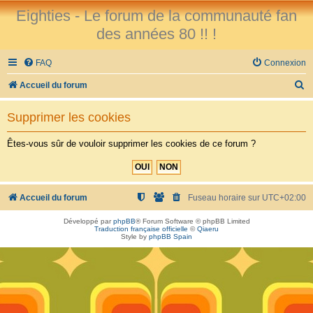
Eighties - Le forum de la communauté fan
des années 80 !! !
FAQ
Connexion
R
Accueil du forum
e
Supprimer les cookies
c
h
Êtes-vous sûr de vouloir supprimer les cookies de ce forum ?
e
r
c
Accueil du forum
Fuseau horaire sur
UTC+02:00
h
Développé par
phpBB
® Forum Software © phpBB Limited
Traduction française officielle
©
Qiaeru
e
Style by
phpBB Spain
r