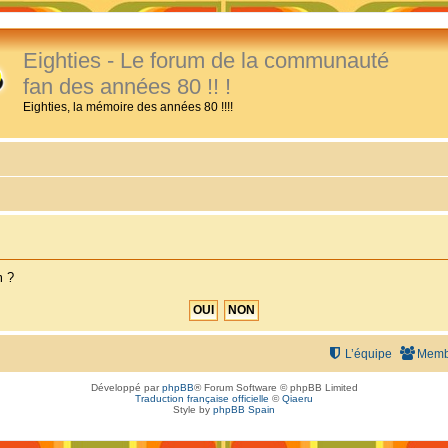
Eighties - Le forum de la communauté
fan des années 80 !! !
Eighties, la mémoire des années 80 !!!!
m ?
L’équipe
Memb
Développé par
phpBB
® Forum Software © phpBB Limited
Traduction française officielle
©
Qiaeru
Style by
phpBB Spain