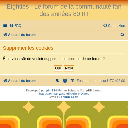
Eighties - Le forum de la communauté fan
des années 80 !! !
FAQ
Connexion
R
Accueil du forum
e
Supprimer les cookies
c
h
Êtes-vous sûr de vouloir supprimer les cookies de ce forum ?
e
r
c
Accueil du forum
Fuseau horaire sur
UTC+02:00
h
Développé par
phpBB
® Forum Software © phpBB Limited
Traduction française officielle
©
Qiaeru
e
Style by
phpBB Spain
r