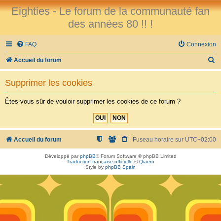
Eighties - Le forum de la communauté fan
des années 80 !! !
FAQ
Connexion
R
Accueil du forum
e
Supprimer les cookies
c
h
Êtes-vous sûr de vouloir supprimer les cookies de ce forum ?
e
r
c
Accueil du forum
Fuseau horaire sur
UTC+02:00
h
Développé par
phpBB
® Forum Software © phpBB Limited
Traduction française officielle
©
Qiaeru
e
Style by
phpBB Spain
r