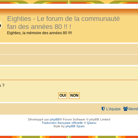
Eighties - Le forum de la communauté
fan des années 80 !! !
Eighties, la mémoire des années 80 !!!!
m ?
L’équipe
Memb
Développé par
phpBB
® Forum Software © phpBB Limited
Traduction française officielle
©
Qiaeru
Style by
phpBB Spain