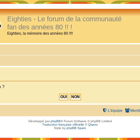
Eighties - Le forum de la communauté
fan des années 80 !! !
Eighties, la mémoire des années 80 !!!!
m ?
L’équipe
Memb
Développé par
phpBB
® Forum Software © phpBB Limited
Traduction française officielle
©
Qiaeru
Style by
phpBB Spain