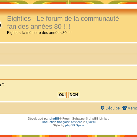
Eighties - Le forum de la communauté
fan des années 80 !! !
Eighties, la mémoire des années 80 !!!!
m ?
L’équipe
Memb
Développé par
phpBB
® Forum Software © phpBB Limited
Traduction française officielle
©
Qiaeru
Style by
phpBB Spain