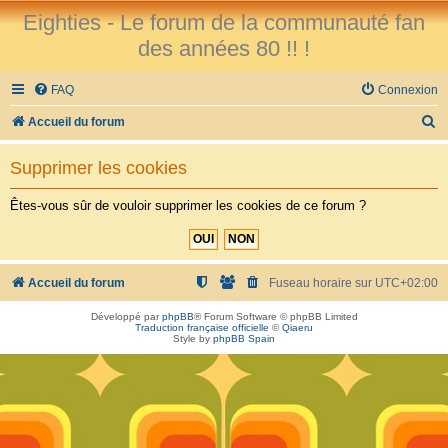
Eighties - Le forum de la communauté fan
des années 80 !! !
FAQ
Connexion
R
Accueil du forum
e
Supprimer les cookies
c
h
Êtes-vous sûr de vouloir supprimer les cookies de ce forum ?
e
r
c
Accueil du forum
Fuseau horaire sur
UTC+02:00
h
Développé par
phpBB
® Forum Software © phpBB Limited
Traduction française officielle
©
Qiaeru
e
Style by
phpBB Spain
r