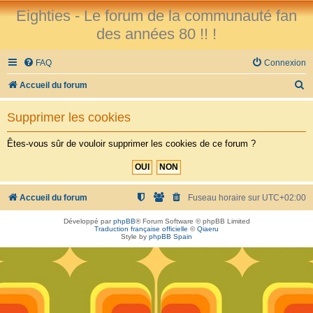
Eighties - Le forum de la communauté fan
des années 80 !! !
FAQ
Connexion
R
Accueil du forum
e
Supprimer les cookies
c
h
Êtes-vous sûr de vouloir supprimer les cookies de ce forum ?
e
r
c
Accueil du forum
Fuseau horaire sur
UTC+02:00
h
Développé par
phpBB
® Forum Software © phpBB Limited
Traduction française officielle
©
Qiaeru
e
Style by
phpBB Spain
r