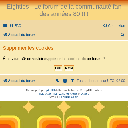
Eighties - Le forum de la communauté fan
des années 80 !! !
FAQ
Connexion
R
Accueil du forum
e
Supprimer les cookies
c
h
Êtes-vous sûr de vouloir supprimer les cookies de ce forum ?
e
r
c
Accueil du forum
Fuseau horaire sur
UTC+02:00
h
Développé par
phpBB
® Forum Software © phpBB Limited
Traduction française officielle
©
Qiaeru
e
Style by
phpBB Spain
r