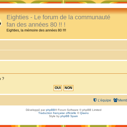
Eighties - Le forum de la communauté
fan des années 80 !! !
Eighties, la mémoire des années 80 !!!!
m ?
L’équipe
Memb
Développé par
phpBB
® Forum Software © phpBB Limited
Traduction française officielle
©
Qiaeru
Style by
phpBB Spain