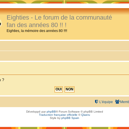
Eighties - Le forum de la communauté
fan des années 80 !! !
Eighties, la mémoire des années 80 !!!!
m ?
L’équipe
Memb
Développé par
phpBB
® Forum Software © phpBB Limited
Traduction française officielle
©
Qiaeru
Style by
phpBB Spain